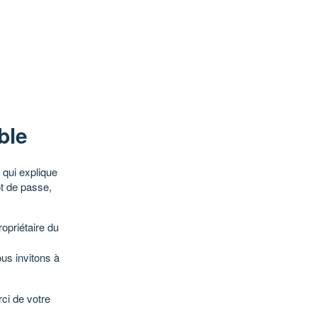
ble
qui explique
ot de passe,
opriétaire du
ous invitons à
ci de votre